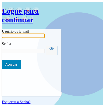
Idioma
Logue para
continuar
Usuário ou E-mail
Senha
Esqueceu a Senha?