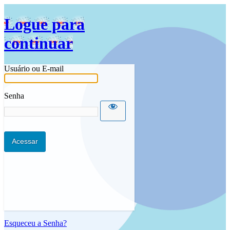
Idioma
Logue para
continuar
Usuário ou E-mail
Senha
Esqueceu a Senha?