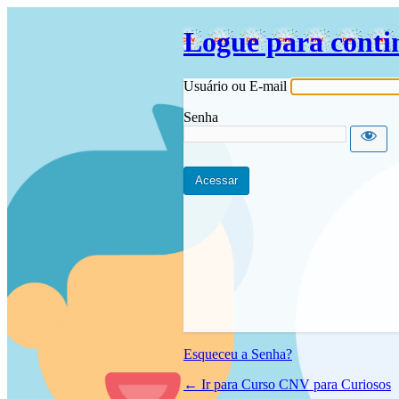
Logue para conti
Usuário ou E-mail
Senha
Esqueceu a Senha?
← Ir para Curso CNV para Curiosos