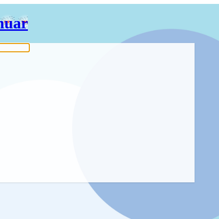
Idi
nuar