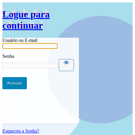
Idioma
Logue para
continuar
Usuário ou E-mail
Senha
Esqueceu a Senha?