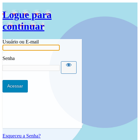
Idioma
Logue para
continuar
Usuário ou E-mail
Senha
Esqueceu a Senha?