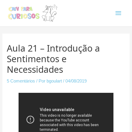
Ir
Men
para
o
princ
conteúdo
Navegação
de
Post
Aula 21 – Introdução a
Sentimentos e
Necessidades
5 Comentários
/ Por
bgoulart
/
04/08/2019