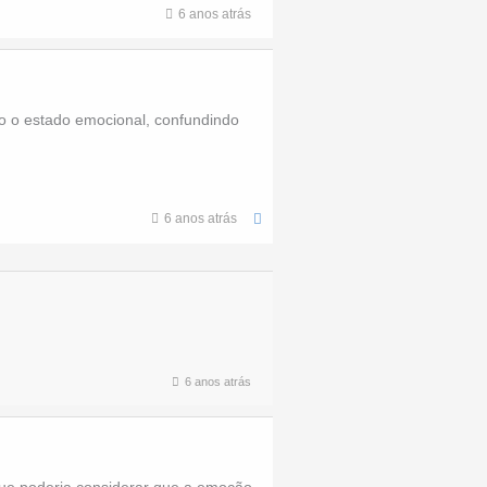
6 anos atrás
o o estado emocional, confundindo
6 anos atrás
6 anos atrás
que poderia considerar que a emoção