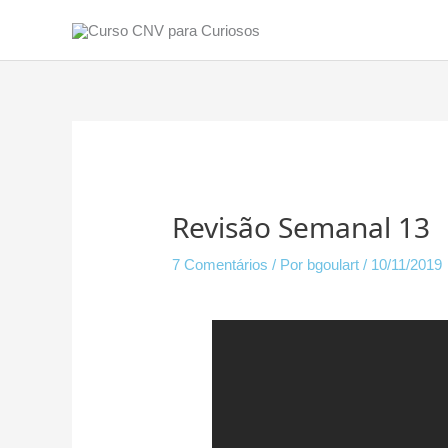
Ir
para
o
conteúdo
Navegação
de
Post
Revisão Semanal 13
7 Comentários
/ Por
bgoulart
/
10/11/2019