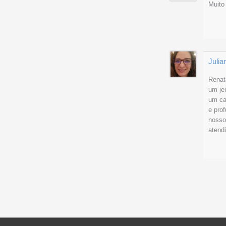
Muito
Julia
Renat
um je
um ca
e prof
nosso
atend