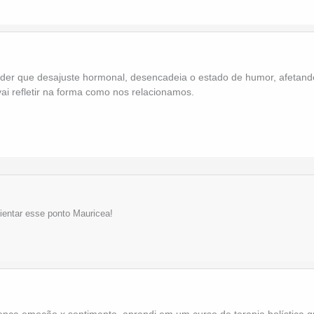
der que desajuste hormonal, desencadeia o estado de humor, afetand
vai refletir na forma como nos relacionamos.
lientar esse ponto Mauricea!
rença emoção x sentimento, aprendi em um curso de terapia holística 