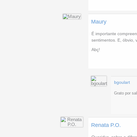
Maury
É importante compreen
sentimentos. E, óbvio, 
Abç!
bgoulart
Grato por sa
Renata P.O.
Queridxs, sobre a dife