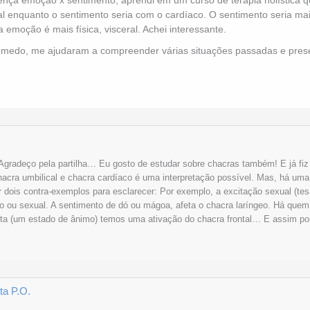
cal enquanto o sentimento seria com o cardíaco. O sentimento seria ma
 emoção é mais física, visceral. Achei interessante.
 medo, me ajudaram a compreender várias situações passadas e presen
Agradeço pela partilha… Eu gosto de estudar sobre chacras também! E já fiz
hacra umbilical e chacra cardíaco é uma interpretação possível. Mas, há uma
 dois contra-exemplos para esclarecer: Por exemplo, a excitação sexual (tes
o ou sexual. A sentimento de dó ou mágoa, afeta o chacra laríngeo. Há que
ta (um estado de ânimo) temos uma ativação do chacra frontal… E assim por
ta P.O.