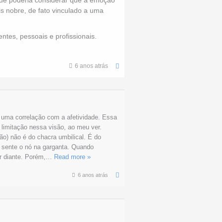
is nobre, de fato vinculado a uma
tes, pessoais e profissionais.
6 anos atrás
 uma correlação com a afetividade. Essa
 limitação nessa visão, ao meu ver.
ão) não é do chacra umbilical. É do
m sente o nó na garganta. Quando
 diante. Porém,
…
Read more »
6 anos atrás