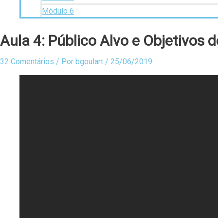
Módulo 6
Aula 4: Público Alvo e Objetivos 
32 Comentários
/ Por
bgoulart
/
25/06/2019